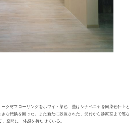
オーク材フローリングをホワイト染色、壁はシナベニヤを同染色仕上
大きな転換を図った。また新たに設置された、受付から診察室まで連
て、空間に一体感を持たせている。